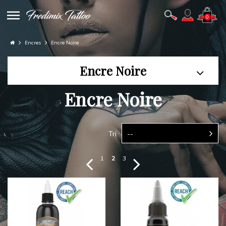
0
Encres
Encre Noire
Encre Noire
Encre Noire
Tri
--
1
2
3