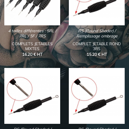
4 tailles différentes : 5RL /
RS (Round Shader) /
7RL / 5F / 7RS
Remplissage ombrage
COMPLETS JETABLES
COMPLET JETABLE ROND
MIXTES
3RS
16.20 €
HT
15.20 €
HT