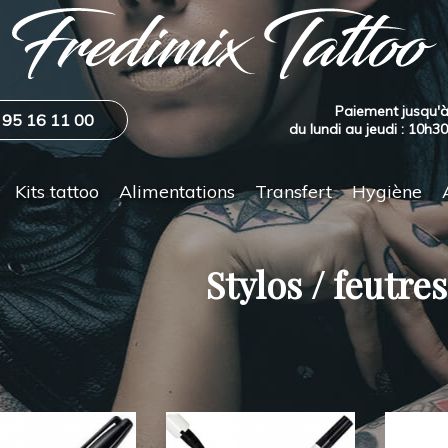
Paiement jusqu'à
 95 16 11 00
du lundi au jeudi : 10h3
Kits tattoo
Alimentations
Transfert
Hygiène
Stylos / feutre