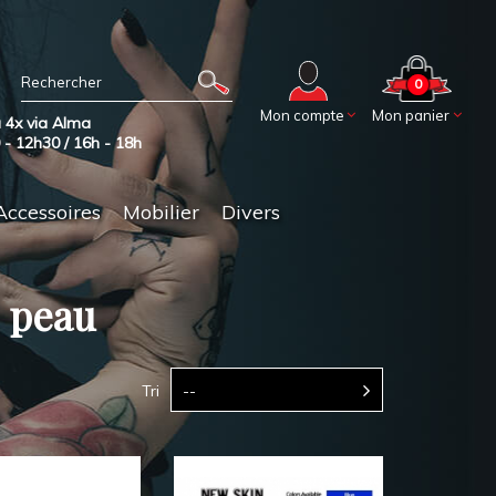
0
Mon compte
Mon panier
 4x via Alma
0 - 12h30 / 16h - 18h
Accessoires
Mobilier
Divers
s peau
Tri
--