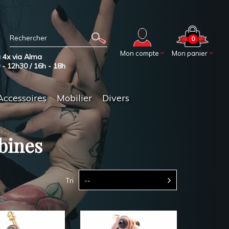
0
Mon compte
Mon panier
 4x via Alma
0 - 12h30 / 16h - 18h
Accessoires
Mobilier
Divers
bines
Tri
--