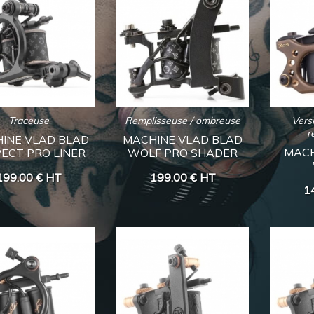
Traceuse
Remplisseuse / ombreuse
Vers
r
INE VLAD BLAD
MACHINE VLAD BLAD
MACH
ECT PRO LINER
WOLF PRO SHADER
199.00 €
HT
199.00 €
HT
1