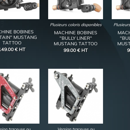
Plusieurs coloris disponibles
Plusieurs
HINE BOBINES
MACHINE BOBINES
MACH
TAIN" MUSTANG
"BULLY LINER"
"BU
TATTOO
MUSTANG TATTOO
MUST
149.00 €
HT
99.00 €
HT
9
sion traceuse ou
Version traceuse ou