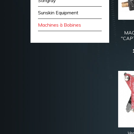
Stingray
Sunskin Equipment
Machines à Bobines
MAC
"CAP
Ver