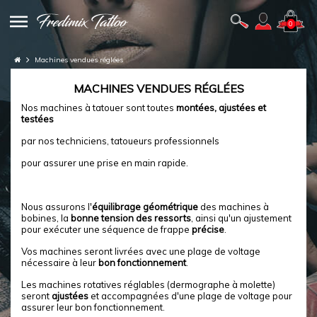
0
Machines vendues réglées
MACHINES VENDUES RÉGLÉES
Nos machines à tatouer sont toutes
montées, ajustées et
testées
par nos techniciens, tatoueurs professionnels
pour assurer une prise en main rapide.
Nous assurons l'
équilibrage géométrique
des machines à
bobines, la
bonne tension des ressorts
, ainsi qu'un ajustement
pour exécuter une séquence de frappe
précise
.
Vos machines seront livrées avec une plage de voltage
nécessaire à leur
bon fonctionnement
.
Les machines rotatives réglables (dermographe à molette)
seront
ajustées
et accompagnées d'une plage de voltage pour
assurer leur bon fonctionnement.