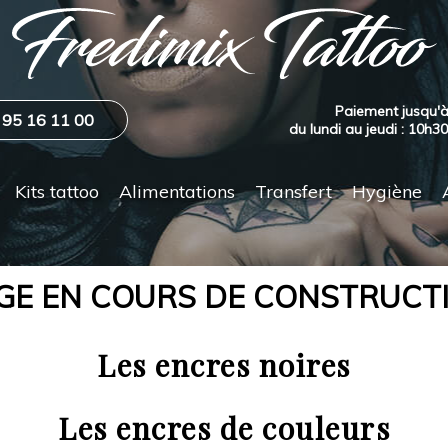
Paiement jusqu'à
 95 16 11 00
du lundi au jeudi : 10h3
Kits tattoo
Alimentations
Transfert
Hygiène
GE EN COURS DE CONSTRUCT
Les encres noires
Les encres de couleurs