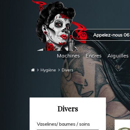
Appelez-nous 06
Machines
Encres
Aiguilles
Hygiène
Divers
Divers
Vaselines/ baumes / soins