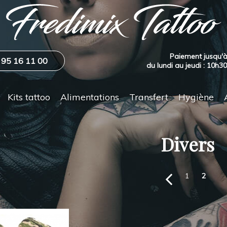
Paiement jusqu'à
 95 16 11 00
du lundi au jeudi : 10h3
Kits tattoo
Alimentations
Transfert
Hygiène
Divers
1
2