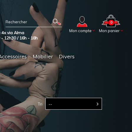
0
Mon compte
Mon panier
 4x via Alma
0 - 12h30 / 16h - 18h
Accessoires
Mobilier
Divers
Tri
--