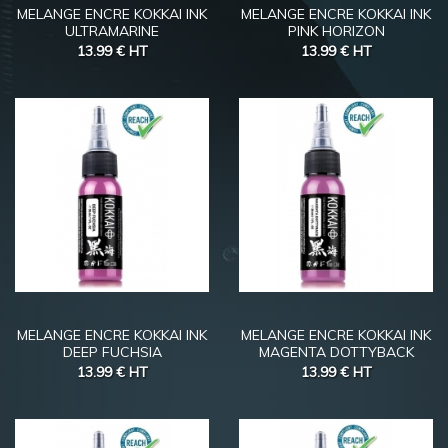
MELANGE ENCRE KOKKAI INK
MELANGE ENCRE KOKKAI INK
ULTRAMARINE
PINK HORIZON
13.99 €
HT
13.99 €
HT
MELANGE ENCRE KOKKAI INK
MELANGE ENCRE KOKKAI INK
DEEP FUCHSIA
MAGENTA DOTTYBACK
13.99 €
HT
13.99 €
HT