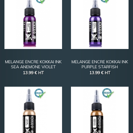
MELANGE ENCRE KOKKAI INK
MELANGE ENCRE KOKKAI INK
SEA ANEMONE VIOLET
PURPLE STARFISH
13.99 €
HT
13.99 €
HT