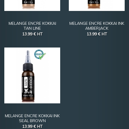
MELANGE ENCRE KOKKAI
MELANGE ENCRE KOKKAI INK
TAN LINE
AMBERJACK
13.99 €
HT
13.99 €
HT
MELANGE ENCRE KOKKAI INK
SEAL BROWN
13.99 €
HT