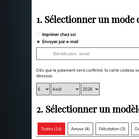
1.
Sélectionner un mode d
Imprimer chez soi
Envoyer par e-mail
Dés que le paiement sera confirmé, la carte cadeau se
dessous.
2.
Sélectionner un modèl
Toutes (
14
)
Amour (
4
)
Félicitation (
3
)
Oc