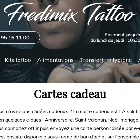
Paiement jusqu'à
 95 16 11 00
du lundi au jeudi : 10h3
Kits tattoo
Alimentations
Transfert
Hygiène
Cartes cadeau
us n'avez pas d'idées cadeaux ? La carte cadeau est LA solutio
en quelques cliques ! Anniversaire, Saint Valentin, Noël, mariage,
 souhaitez offrir puis envoyez une carte personnalisée par e-m
t ensuite disponible sous forme de bon d’achat sur l'ensemble 