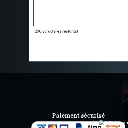
(
200
caractères restants)
Paiement sécurisé