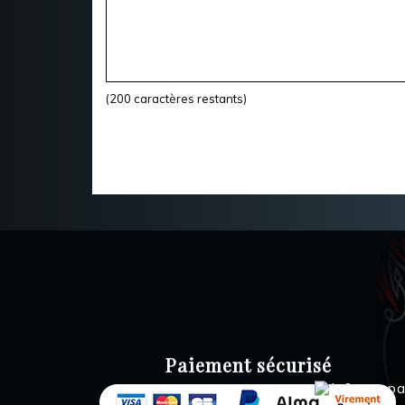
(
200
caractères restants)
Paiement sécurisé