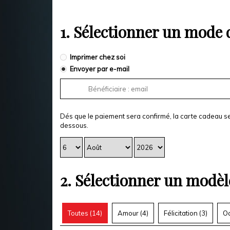
1.
Sélectionner un mode d
Imprimer chez soi
Envoyer par e-mail
Dés que le paiement sera confirmé, la carte cadeau se
dessous.
2.
Sélectionner un modèl
Toutes (
14
)
Amour (
4
)
Félicitation (
3
)
Oc