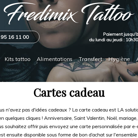
Paiement jusqu'à
 95 16 11 00
du lundi au jeudi : 10h3
Kits tattoo
Alimentations
Transfert
Hygiène
Cartes cadeau
us n'avez pas d'idées cadeaux ? La carte cadeau est LA solutio
en quelques cliques ! Anniversaire, Saint Valentin, Noël, mariage,
 souhaitez offrir puis envoyez une carte personnalisée par e-m
t ensuite disponible sous forme de bon d’achat sur l'ensemble 