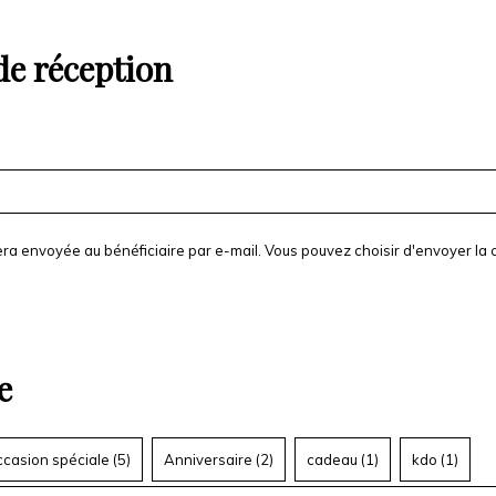
e réception
ra envoyée au bénéficiaire par e-mail. Vous pouvez choisir d'envoyer la c
e
casion spéciale (
5
)
Anniversaire (
2
)
cadeau (
1
)
kdo (
1
)