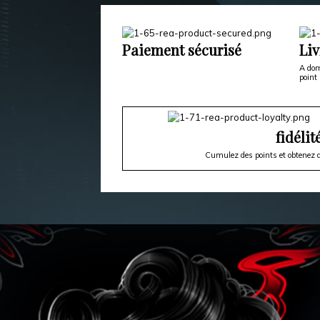
Paiement sécurisé
Liv
A dom
point 
fidélit
Cumulez des points et obtenez d