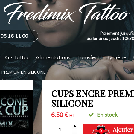
Paiement jusqu'à
 95 16 11 00
du lundi au jeudi : 10h3
Kits tattoo
Alimentations
Transfert
Hygiène
 PREMIUM EN SILICONE
CUPS ENCRE PREM
SILICONE
6.50 €
En stock
HT
Ajouter
0