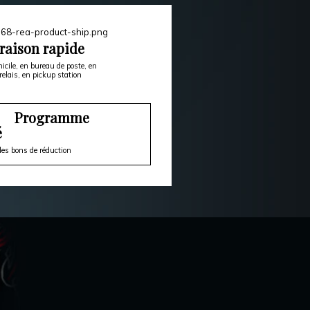
raison rapide
icile, en bureau de poste, en
relais, en pickup station
Programme
é
es bons de réduction