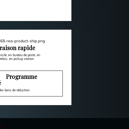
raison rapide
icile, en bureau de poste, en
relais, en pickup station
Programme
é
es bons de réduction