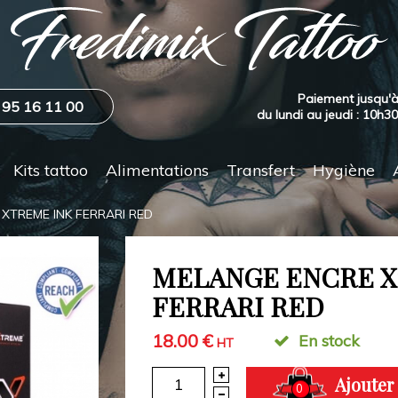
Paiement jusqu'à
 95 16 11 00
du lundi au jeudi : 10h3
Kits tattoo
Alimentations
Transfert
Hygiène
XTREME INK FERRARI RED
MELANGE ENCRE X
FERRARI RED
18.00 €
En stock
HT
Ajouter
0