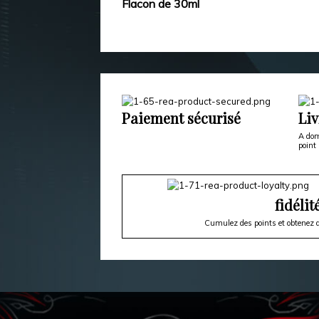
Flacon de 30ml
Paiement sécurisé
Liv
A dom
point 
fidélit
Cumulez des points et obtenez d