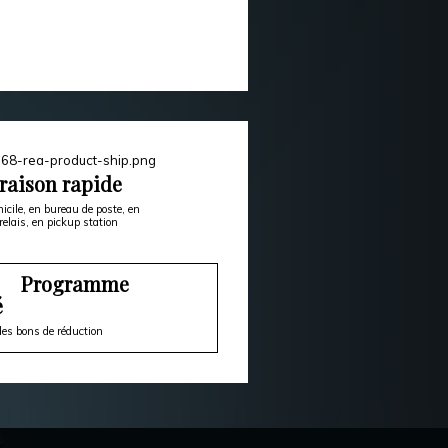
raison rapide
icile, en bureau de poste, en
relais, en pickup station
Programme
é
es bons de réduction