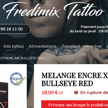
Paiement jusqu'à
 95 16 11 00
du lundi au jeudi : 10h3
Kits tattoo
Alimentations
Transfert
Hygiène
XTREME INK BULLSEYE RED
MELANGE ENCRE X
BULLSEYE RED
18.00 €
En rupture de
HT
Prévenez-moi lorsque le produit es