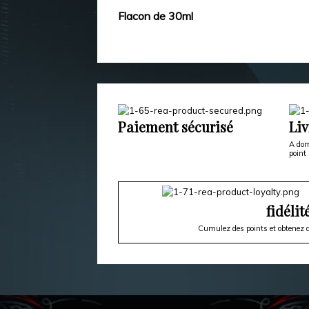
Flacon de 30ml
Paiement sécurisé
Liv
A dom
point 
fidélit
Cumulez des points et obtenez d