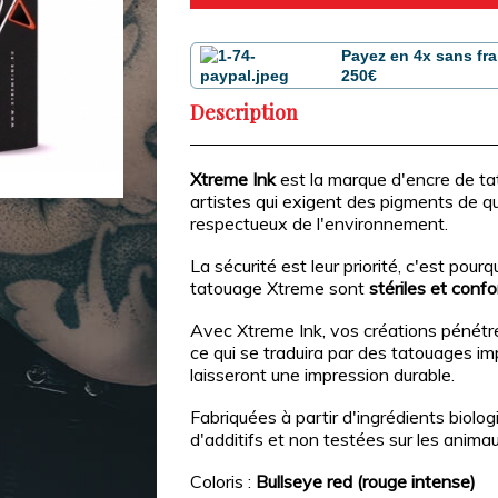
Payez en 4x sans fra
250€
Description
Xtreme Ink
est la marque d'encre de ta
artistes qui exigent des pigments de qua
respectueux de l'environnement.
La sécurité est leur priorité, c'est pour
tatouage Xtreme sont
stériles et con
Avec Xtreme Ink, vos créations pénétre
ce qui se traduira par des tatouages im
laisseront une impression durable.
Fabriquées à partir d'ingrédients biolo
d'additifs et non testées sur les anima
Coloris :
Bullseye red (rouge intense)