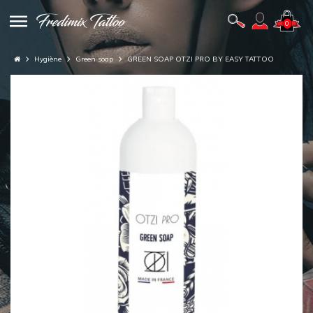
0
Hygiène
Green soap
GREEN SOAP OTZI PRO BY EASY TATTOO