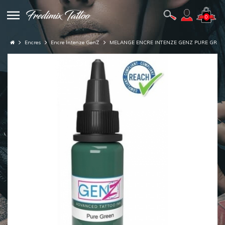
0
Encres
Encre Intenze GenZ
MELANGE ENCRE INTENZE GENZ PURE GREE