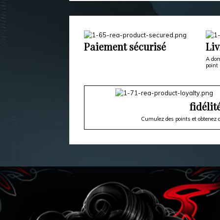
Paiement sécurisé
Liv
A dom
point 
fidélit
Cumulez des points et obtenez d