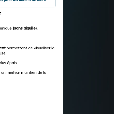
e
e unique
(sans aiguille)
.
ent
permettant de visualiser la
use.
plus épais.
n meilleur maintien de la