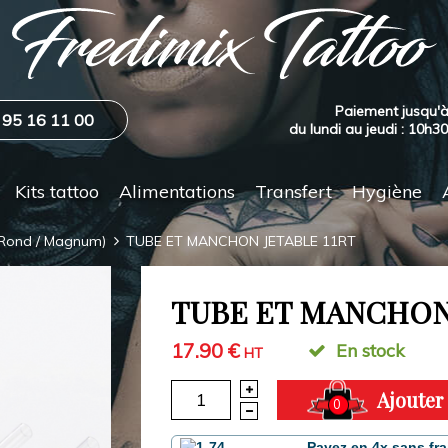
Paiement jusqu'à
 95 16 11 00
du lundi au jeudi : 10h3
Kits tattoo
Alimentations
Transfert
Hygiène
 (Rond / Magnum)
TUBE ET MANCHON JETABLE 11RT
TUBE ET MANCHON 
17.90 €
En stock
HT
Ajouter
0
Payez en 4x sans fra