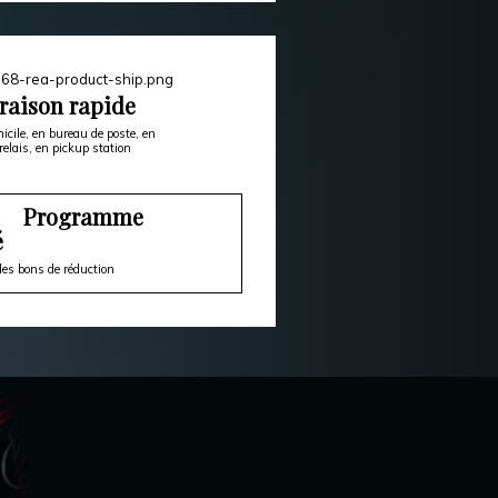
raison rapide
icile, en bureau de poste, en
relais, en pickup station
Programme
é
es bons de réduction