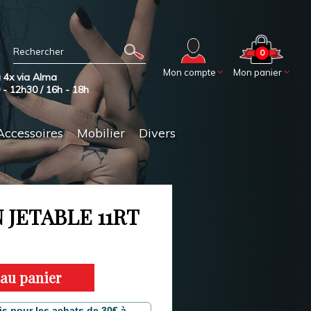
0
Mon compte
Mon panier
 4x via Alma
0 - 12h30 / 16h - 18h
Accessoires
Mobilier
Divers
JETABLE 11RT
 au panier
is pour les achats de 30€ à