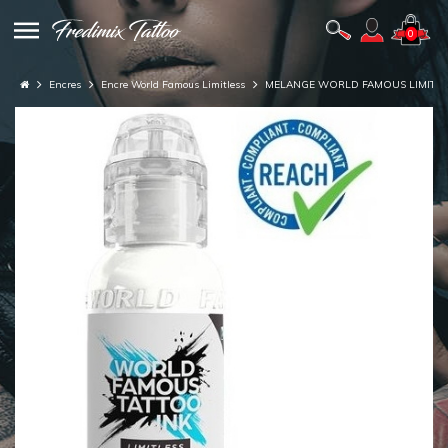
0
Encres
Encre World Famous Limitless
MELANGE WORLD FAMOUS LIMITLE