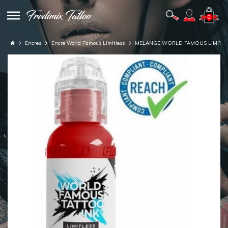
0
Encres
Encre World Famous Limitless
MELANGE WORLD FAMOUS LIMITLE