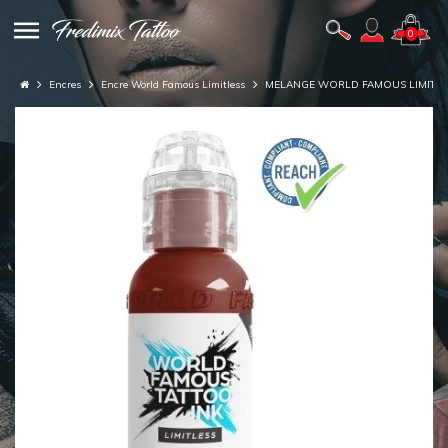
0
Encres
Encre World Famous Limitless
MELANGE WORLD FAMOUS LIMITLE