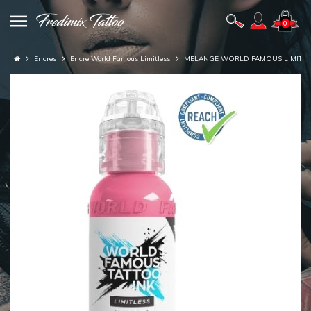
0
Encres
Encre World Famous Limitless
MELANGE WORLD FAMOUS LIMITLES