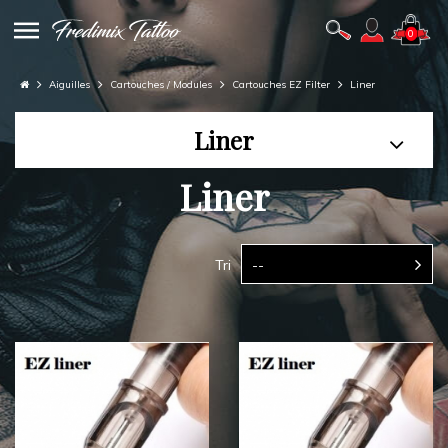
0
Aiguilles
Cartouches / Modules
Cartouches EZ Filter
Liner
Liner
Liner
Tri
--