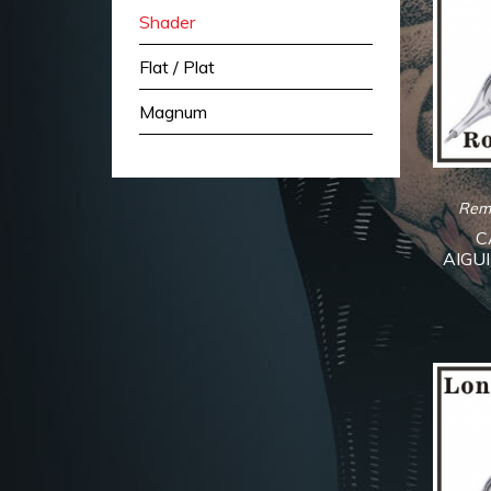
Shader
Flat / Plat
Magnum
Rem
C
AIGUI