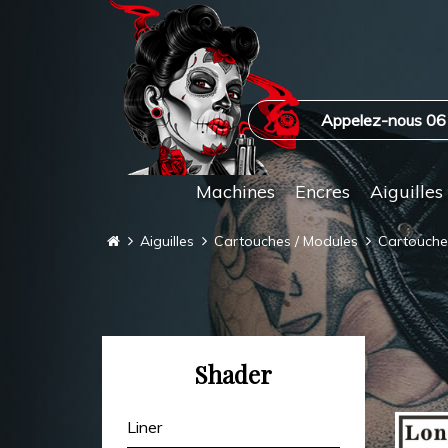
Appelez-nous 06
Machines
Encres
Aiguilles
Aiguilles
Cartouches / Modules
Cartouches 
Shader
Liner