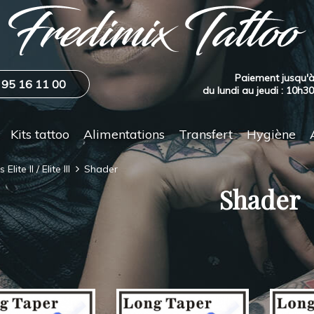
Paiement jusqu'à
 95 16 11 00
du lundi au jeudi : 10h3
Kits tattoo
Alimentations
Transfert
Hygiène
Elite II / Elite III
Shader
Shader