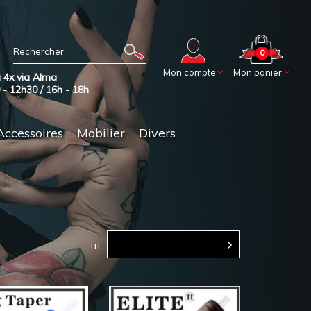
0
Mon compte
Mon panier
 4x via Alma
0 - 12h30 / 16h - 18h
Accessoires
Mobilier
Divers
Tri
--