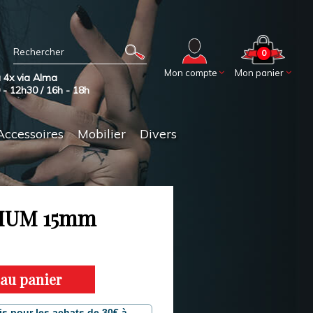
0
Mon compte
Mon panier
 4x via Alma
0 - 12h30 / 16h - 18h
Accessoires
Mobilier
Divers
IUM 15mm
 au panier
is pour les achats de 30€ à