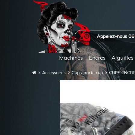
Appelez-nous 06
Machines
Encres
Aiguilles
Accessoires
Cup / porte cup
CUPS ENCR