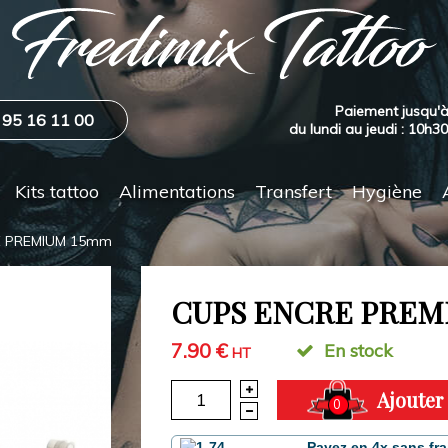
Paiement jusqu'à
 95 16 11 00
du lundi au jeudi : 10h3
Kits tattoo
Alimentations
Transfert
Hygiène
E PREMIUM 15mm
CUPS ENCRE PREM
7.90 €
En stock
HT
Ajouter
0
Payez en 4x sans fra