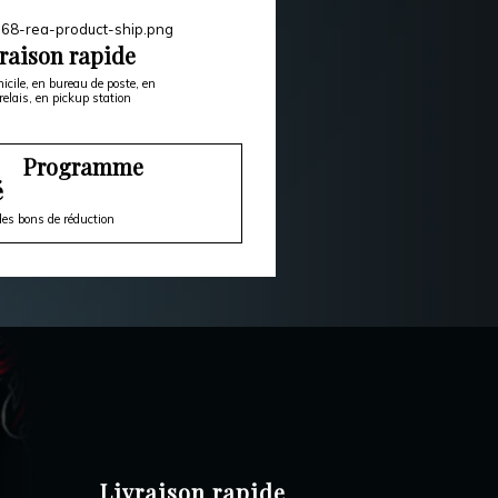
raison rapide
icile, en bureau de poste, en
relais, en pickup station
Programme
é
es bons de réduction
Livraison rapide