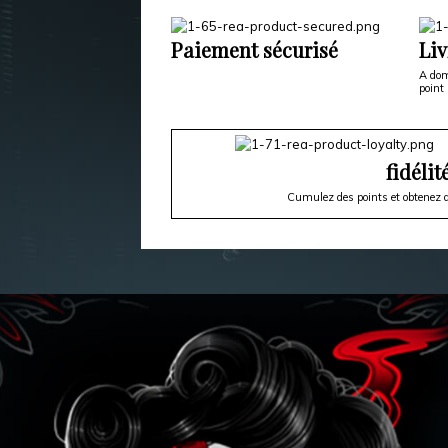
Paiement sécurisé
Liv
A dom
point 
fidélit
Cumulez des points et obtenez d