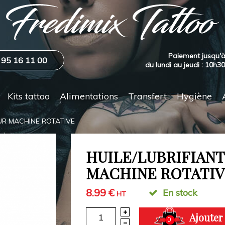
Paiement jusqu'à
 95 16 11 00
du lundi au jeudi : 10h3
Kits tattoo
Alimentations
Transfert
Hygiène
UR MACHINE ROTATIVE
HUILE/LUBRIFIAN
MACHINE ROTATI
8.99 €
En stock
HT
Ajouter
0