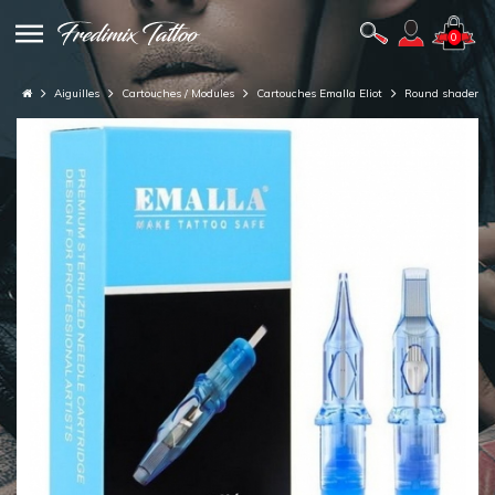
0
Aiguilles
Cartouches / Modules
Cartouches Emalla Eliot
Round shader