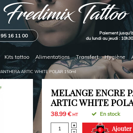
Paiement jusqu'à
 95 16 11 00
du lundi au jeudi : 10h3
Kits tattoo
Alimentations
Transfert
Hygiène
ANTHERA ARTIC WHITE POLAR 150ml
MELANGE ENCRE 
ARTIC WHITE POLA
38.99 €
En stock
HT
Ajouter
0