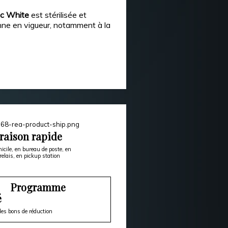
ic White
est stérilisée et
nne en vigueur, notamment à la
raison rapide
icile, en bureau de poste, en
relais, en pickup station
Programme
é
es bons de réduction