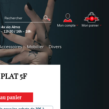
0
Mon compte
Mon panier
 4x via Alma
0 - 12h30 / 16h - 18h
Accessoires
Mobilier
Divers
PLAT 5F
 au panier
is pour les achats de 30€ à