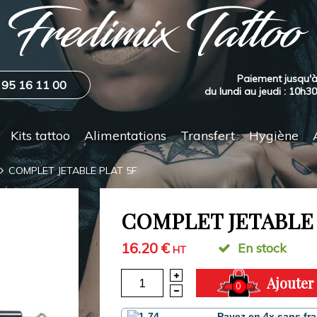
Paiement jusqu'à
 95 16 11 00
du lundi au jeudi : 10h3
Kits tattoo
Alimentations
Transfert
Hygiène
COMPLET JETABLE PLAT 5F
COMPLET JETABLE 
16.20 €
En stock
HT
Ajouter
0
Payez en 4x sans fra