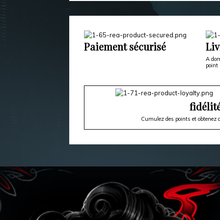
Paiement sécurisé
Liv
A dom
point 
fidélit
Cumulez des points et obtenez d