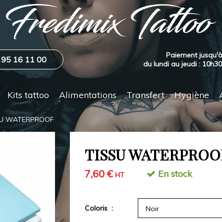
Paiement jusqu'à
 95 16 11 00
du lundi au jeudi : 10h3
Kits tattoo
Alimentations
Transfert
Hygiène
SU WATERPROOF
TISSU WATERPROO
7,60 €
En stock
HT
Coloris :
Noir