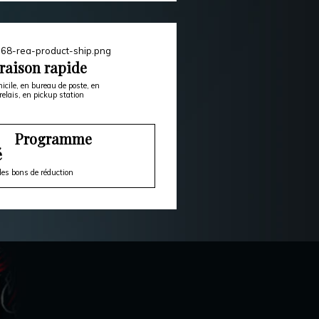
raison rapide
icile, en bureau de poste, en
relais, en pickup station
Programme
é
es bons de réduction