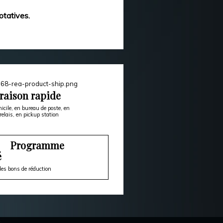
otatives.
raison rapide
icile, en bureau de poste, en
relais, en pickup station
Programme
é
es bons de réduction