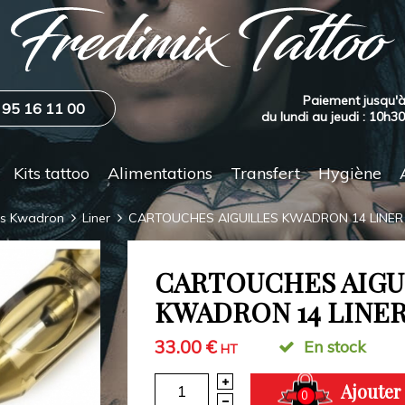
Paiement jusqu'à
 95 16 11 00
du lundi au jeudi : 10h3
Kits tattoo
Alimentations
Transfert
Hygiène
es Kwadron
Liner
CARTOUCHES AIGUILLES KWADRON 14 LINER
CARTOUCHES AIGU
KWADRON 14 LINE
33.00 €
En stock
HT
Ajouter
0