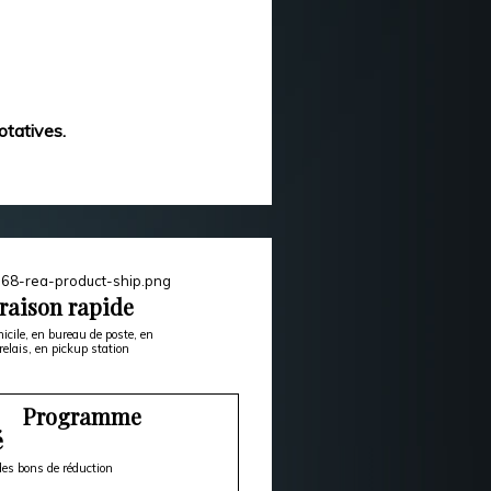
otatives.
raison rapide
icile, en bureau de poste, en
relais, en pickup station
Programme
é
es bons de réduction