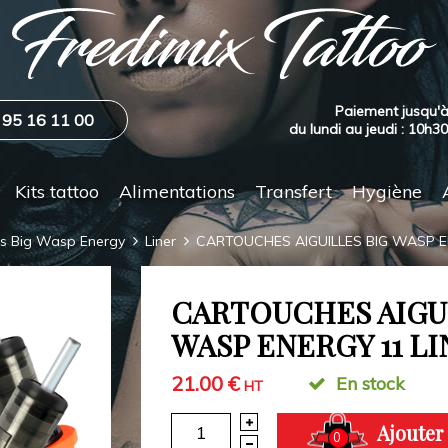
Paiement jusqu'à
 95 16 11 00
du lundi au jeudi : 10h3
Kits tattoo
Alimentations
Transfert
Hygiène
es Big Wasp Energy
Liner
CARTOUCHES AIGUILLES BIG WASP E
CARTOUCHES AIGU
WASP ENERGY 11 L
21.00 €
En stock
HT
Ajouter
0