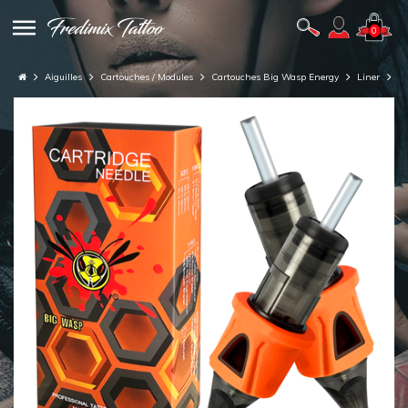
0
Aiguilles
Cartouches / Modules
Cartouches Big Wasp Energy
Liner
C