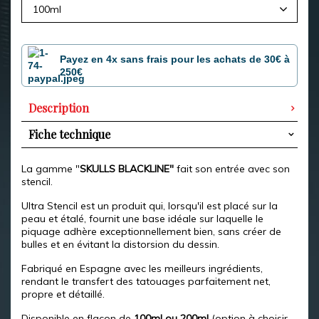
100ml
Payez en 4x sans frais pour les achats de 30€ à
250€
Description
Fiche technique
La gamme "
SKULLS BLACKLINE"
fait son entrée avec son
stencil.
Ultra Stencil est un produit qui, lorsqu'il est placé sur la
peau et étalé, fournit une base idéale sur laquelle le
piquage adhère exceptionnellement bien, sans créer de
bulles et en évitant la distorsion du dessin.
Fabriqué en Espagne avec les meilleurs ingrédients,
rendant le transfert des tatouages ​​parfaitement net,
propre et détaillé.
Disponible en flacon de
100ml ou 200ml
(option à choisir