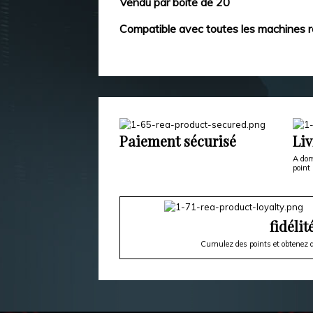
Vendu par boite de 20
Compatible avec toutes les machines r
Paiement sécurisé
Liv
A dom
point 
fidélit
Cumulez des points et obtenez d