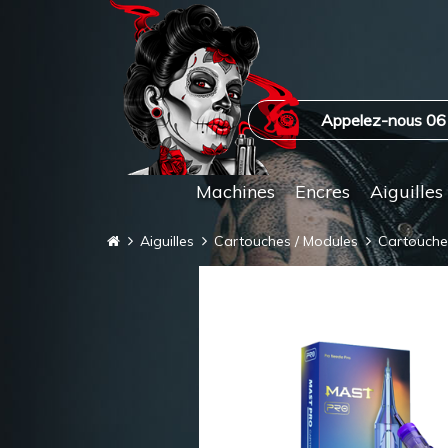
Appelez-nous 06
Machines
Encres
Aiguilles
Aiguilles
Cartouches / Modules
Cartouche