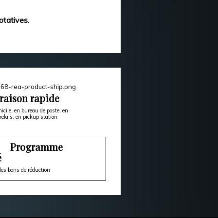
otatives.
raison rapide
icile, en bureau de poste, en
relais, en pickup station
Programme
é
es bons de réduction