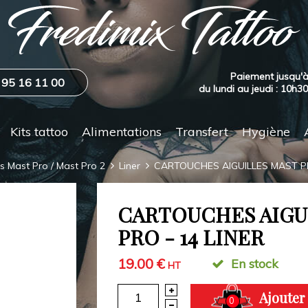
Paiement jusqu'à
 95 16 11 00
du lundi au jeudi : 10h3
Kits tattoo
Alimentations
Transfert
Hygiène
s Mast Pro / Mast Pro 2
Liner
CARTOUCHES AIGUILLES MAST PR
CARTOUCHES AIGU
PRO - 14 LINER
19.00 €
En stock
HT
Ajouter
0