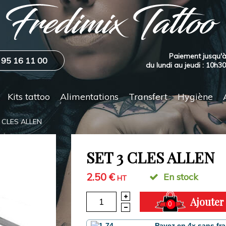
Paiement jusqu'à
 95 16 11 00
du lundi au jeudi : 10h3
Kits tattoo
Alimentations
Transfert
Hygiène
 CLES ALLEN
SET 3 CLES ALLEN
2.50 €
En stock
HT
Ajouter
0
Payez en 4x sans fra