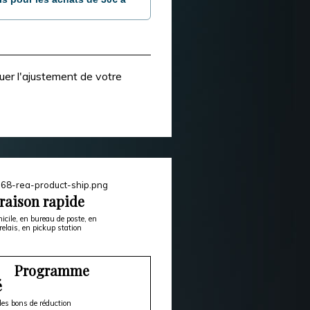
uer l'ajustement de votre
raison rapide
icile, en bureau de poste, en
relais, en pickup station
Programme
é
es bons de réduction