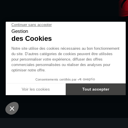
En savoir plus
Qui sommes-nous ?
Encre tattoo
Le piquage
Nos clients témoignent
Histoire du tatouage
Signification des tatouages
Machine story