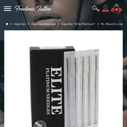
0
Aiguilles
Aiguilles tatouage
Aiguilles "Elite Platinum"
RL (Round Liner)