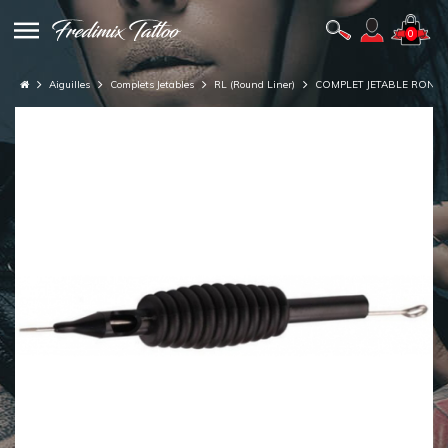
0
Aiguilles
Complets Jetables
RL (Round Liner)
COMPLET JETABLE ROND 