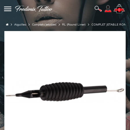
0
Aiguilles
Complets Jetables
RL (Round Liner)
COMPLET JETABLE ROND 