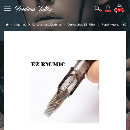
0
Aiguilles
Cartouches / Modules
Cartouches EZ Filter
Rond Magnum (Curv