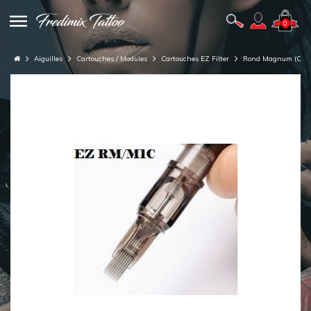
0
Aiguilles
Cartouches / Modules
Cartouches EZ Filter
Rond Magnum (Curv