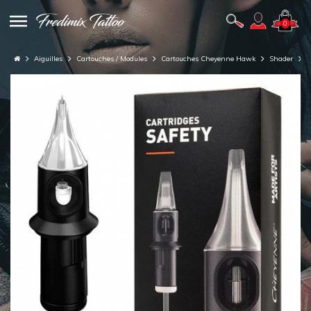
0
Aiguilles
Cartouches / Modules
Cartouches Cheyenne Hawk
Shader