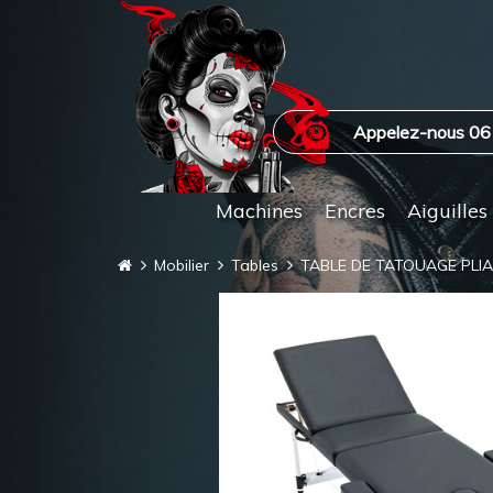
Appelez-nous 06
Machines
Encres
Aiguilles
Mobilier
Tables
TABLE DE TATOUAGE PLIA