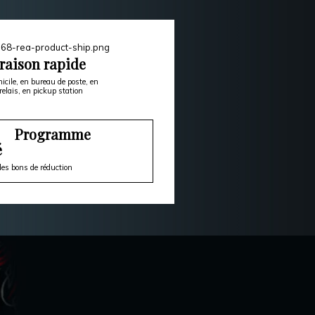
raison rapide
icile, en bureau de poste, en
relais, en pickup station
Programme
é
es bons de réduction