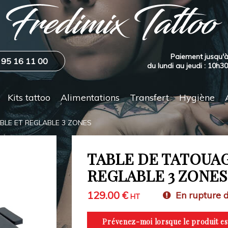
Paiement jusqu'à
 95 16 11 00
du lundi au jeudi : 10h3
Kits tattoo
Alimentations
Transfert
Hygiène
BLE ET REGLABLE 3 ZONES
TABLE DE TATOUAG
REGLABLE 3 ZONES
129.00 €
En rupture d
HT
Prévenez-moi lorsque le produit es