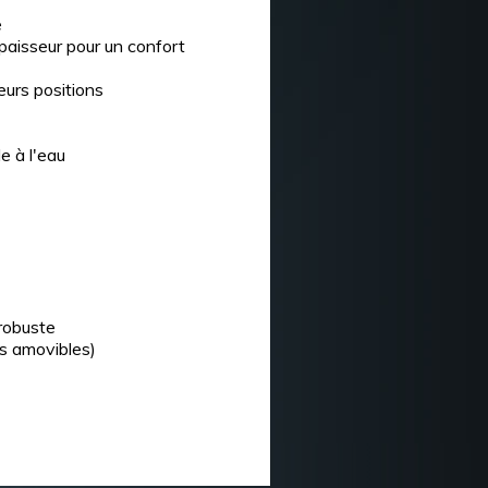
e
aisseur pour un confort
ieurs positions
e à l'eau
 robuste
rs amovibles)