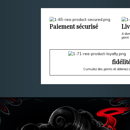
Paiement sécurisé
Liv
A dom
point 
fidélit
Cumulez des points et obtenez d