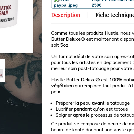
250€
Description
Fiche techniqu
Comme tous les produits Hustle, nous vo
Butter Deluxe® est maintenant disponi
soit 5oz.
Un format idéal de votre soin après-ta
pour tous les artistes en déplacement. 
meilleur soin post-tatouage pour votre s
Hustle Butter Deluxe® est
100% natur
végétalien
qui remplace tout produit à ba
pour:
Préparer la peau
avant
le tatouage
Lubrifier
pendant
qu'on est tatoué
Soigner
après
le processus de tatou
Ce produit se compose de beurre de m
beurre de karité donnant une vaste g