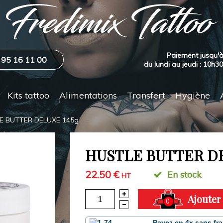
Paiement jusqu'à
 95 16 11 00
du lundi au jeudi : 10h3
Kits tattoo
Alimentations
Transfert
Hygiène
E BUTTER DELUXE 145g
HUSTLE BUTTER DE
22.50 €
En stock
HT
Ajouter
0
Payez en 4x sans fra