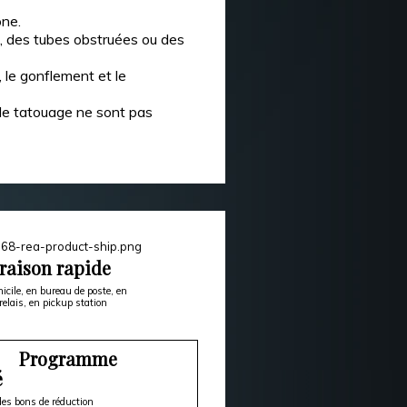
one.
e, des tubes obstruées ou des
, le gonflement et le
 de tatouage ne sont pas
raison rapide
icile, en bureau de poste, en
relais, en pickup station
Programme
é
es bons de réduction