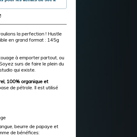
e
ulions la perfection ! Hustle
ble en grand format : 145g
touage à emporter partout, ou
Soyez surs de faire le plein du
tudio qui existe.
el, 100% organique et
se de pétrole. Il est utilisé
age
angue, beurre de papaye et
amme de bénéfices: