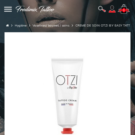
0
Hygiène
Vaselines/ baumes / soins
CREME DE SOIN OTZI BY EASY TATTOO