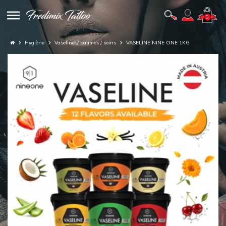
0
Hygiène
Vaselines/ baumes / soins
VASELINE NINE ONE 1KG