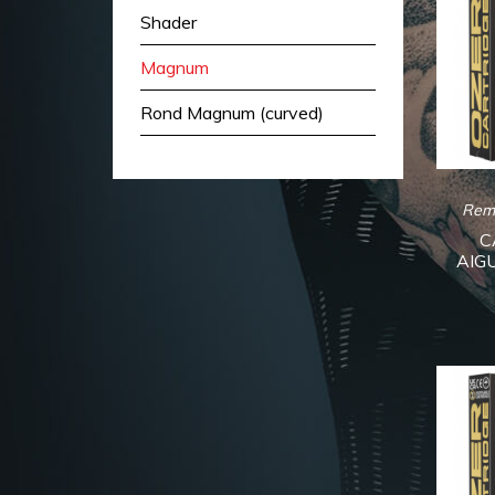
Shader
Magnum
Rond Magnum (curved)
Rem
C
AIGU