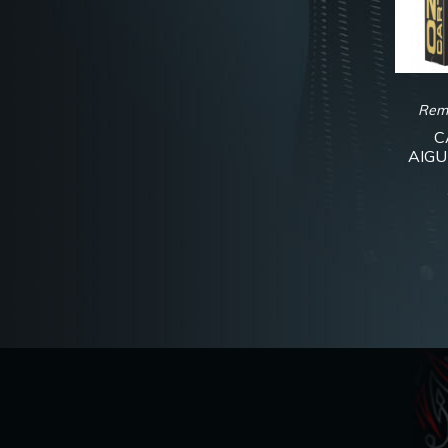
Rem
C
AIGU