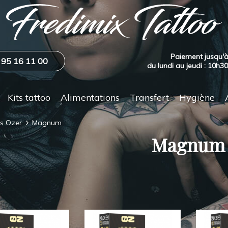
Paiement jusqu'à
 95 16 11 00
du lundi au jeudi : 10h3
Kits tattoo
Alimentations
Transfert
Hygiène
es Ozer
Magnum
Magnum