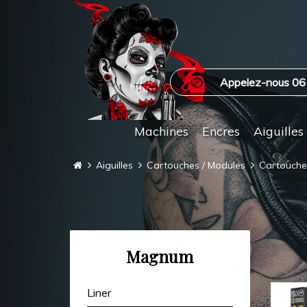
Appelez-nous 06
Machines
Encres
Aiguilles
Aiguilles
Cartouches / Modules
Cartouch
Magnum
Liner