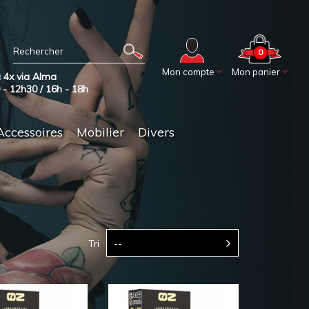
0
Mon compte
Mon panier
 4x via Alma
0 - 12h30 / 16h - 18h
Accessoires
Mobilier
Divers
Tri
--