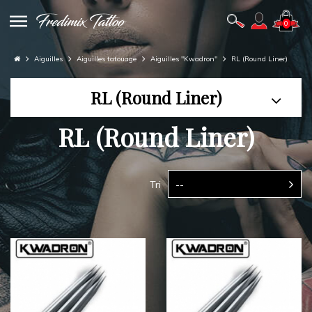
0
Aiguilles
Aiguilles tatouage
Aiguilles "Kwadron"
RL (Round Liner)
RL (Round Liner)
RL (Round Liner)
Tri
--