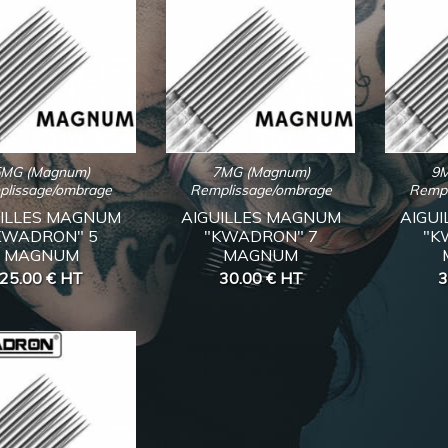
5MG (Magnum)
7MG (Magnum)
9M
plissage/ombrage
Remplissage/ombrage
Rempl
UILLES MAGNUM
AIGUILLES MAGNUM
AIGU
KWADRON" 5
"KWADRON" 7
"K
MAGNUM
MAGNUM
25.00 €
HT
30.00 €
HT
3