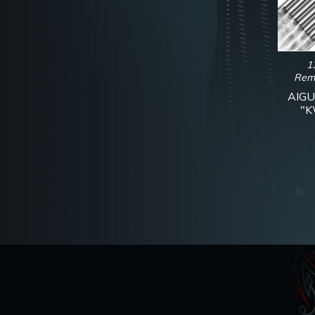
1
Rem
AIG
"K