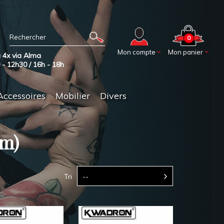
0
Mon compte
Mon panier
 4x via Alma
0 - 12h30 / 16h - 18h
Accessoires
Mobilier
Divers
m)
Tri
--