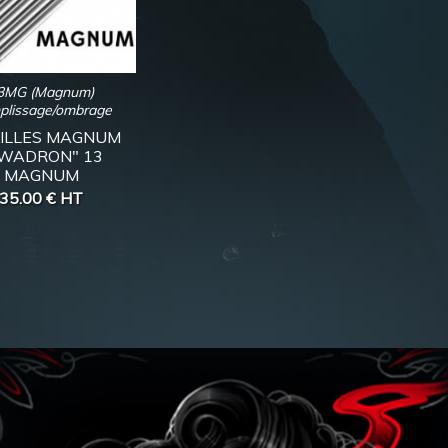
3MG (Magnum)
plissage/ombrage
UILLES MAGNUM
WADRON" 13
MAGNUM
35.00 €
HT