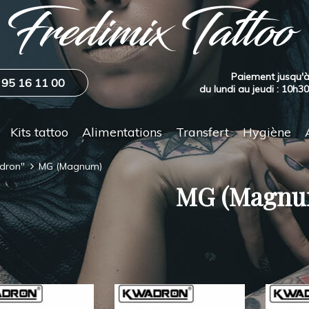
Paiement jusqu'à
 95 16 11 00
du lundi au jeudi : 10h3
Kits tattoo
Alimentations
Transfert
Hygiène
adron"
MG (Magnum)
MG (Magnu