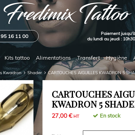
Paiement jusqu'à
 95 16 11 00
du lundi au jeudi : 10h3
Kits tattoo
Alimentations
Transfert
Hygiène
es Kwadron
Shader
CARTOUCHES AIGUILLES KWADRON 5 SH
CARTOUCHES AIGU
KWADRON 5 SHADE
27,00 €
En stock
HT