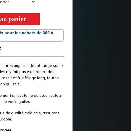
taper
 au panier
is pour les achats de 30€ à
e
lleures aiguilles de tatouage sur le
es n’y fait pas exception : des
asoir et à l’effilage long, toutes
n qui soit.
ement un système de stabilisateur
 de vos aiguilles.
que de qualité médicale, assurant
urable.
brage)