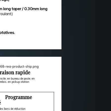
mm long taper / 0.30mm long
roulant)
otatives.
raison rapide
icile, en bureau de poste, en
relais, en pickup station
Programme
é
es bons de réduction