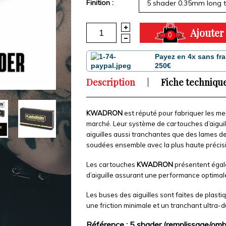
Finition :
5 shader 0.35mm long 
Ajouter
0
Payez en 4x sans fra
250€
Description
Fiche techniqu
KWADRON
est réputé pour fabriquer les mei
marché. Leur système de cartouches d’aiguill
aiguilles aussi tranchantes que des lames de r
soudées ensemble avec la plus haute précisio
Les cartouches
KWADRON
présentent égal
d’aiguille assurant une performance optimale
Les buses des aiguilles sont faites de plasti
une friction minimale et un tranchant ultra-d
Référence : 5 shader (remplissage/om