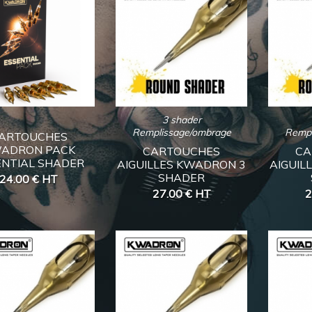
3 shader
Remplissage/ombrage
Rempl
ARTOUCHES
ADRON PACK
CARTOUCHES
CA
ENTIAL SHADER
AIGUILLES KWADRON 3
AIGUIL
SHADER
24.00 €
HT
27.00 €
HT
2