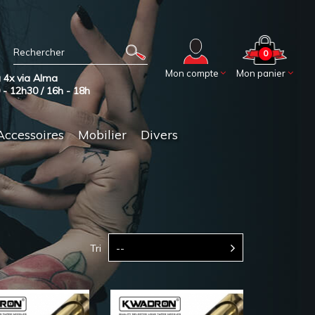
0
Mon compte
Mon panier
 4x via Alma
0 - 12h30 / 16h - 18h
Accessoires
Mobilier
Divers
Tri
--