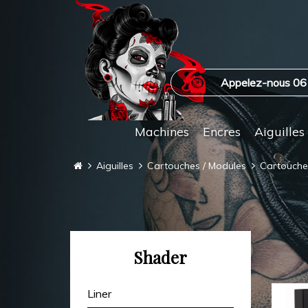
Appelez-nous 06
Machines
Encres
Aiguilles
Aiguilles
Cartouches / Modules
Cartouch
Shader
Liner