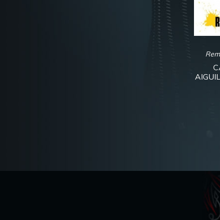
Rem
C
AIGUI