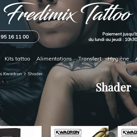
Paiement jusqu'à
 95 16 11 00
du lundi au jeudi : 10h3
Kits tattoo
Alimentations
Transfert
Hygiène
es Kwadron
Shader
Shader