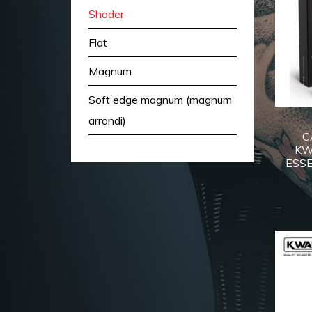
Shader
Flat
Magnum
Soft edge magnum (magnum
arrondi)
C
KW
ESS